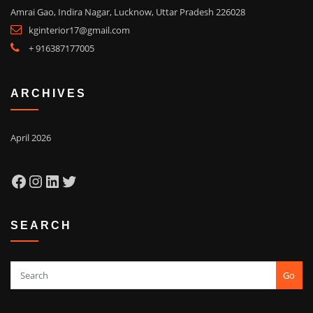
Amrai Gao, Indira Nagar, Lucknow, Uttar Pradesh 226028
kginterior17@gmail.com
+ 916387177005
ARCHIVES
April 2026
Facebook
Instagram
LinkedIn
Twitter
SEARCH
Go