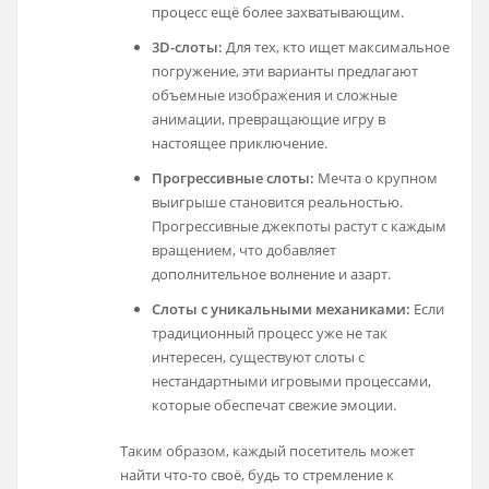
процесс ещё более захватывающим.
3D-слоты:
Для тех, кто ищет максимальное
погружение, эти варианты предлагают
объемные изображения и сложные
анимации, превращающие игру в
настоящее приключение.
Прогрессивные слоты:
Мечта о крупном
выигрыше становится реальностью.
Прогрессивные джекпоты растут с каждым
вращением, что добавляет
дополнительное волнение и азарт.
Слоты с уникальными механиками:
Если
традиционный процесс уже не так
интересен, существуют слоты с
нестандартными игровыми процессами,
которые обеспечат свежие эмоции.
Таким образом, каждый посетитель может
найти что-то своё, будь то стремление к