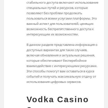
стабильного доступа включают использование
специальных путей и ресурсов, которые
позволяют без проблем продолжать
пользоваться всеми услугами платформы. Это
важный аспект для пользователей, ценящих
возможность беспрепятственного доступа к
интересующим их возможностям.
В данном разделе представлена информация о
доступных вариантах для таких случаев,
включая обновления и актуальные решения,
которые обеспечивают бесперебойное
взаимодействие с интересующими ресурсами.
Эти способы помогут вам оставаться в курсе
событий и получать максимальную отдачу от
использования цифровых сервисов.
Vodka Casino