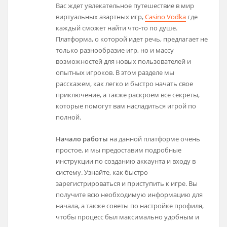
Вас ждет увлекательное путешествие в мир
виртуальных азартных игр,
Casino Vodka
где
каждый сможет найти что-то по душе.
Платформа, о которой идет речь, предлагает не
только разнообразие игр, но и массу
возможностей для новых пользователей и
опытных игроков. В этом разделе мы
расскажем, как легко и быстро начать свое
приключение, а также раскроем все секреты,
которые помогут вам насладиться игрой по
полной.
Начало работы
на данной платформе очень
простое, и мы предоставим подробные
инструкции по созданию аккаунта и входу в
систему. Узнайте, как быстро
зарегистрироваться и приступить к игре. Вы
получите всю необходимую информацию для
начала, а также советы по настройке профиля,
чтобы процесс был максимально удобным и