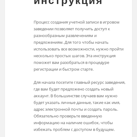
инструкция
Процесс создания учетной записи в игровом
заведении позволяет получить доступ к
разнообразным развлечениям и
предложениям. Для того чтобы начать
использовать все возможности, нужно пройти
несколько простых шагов. Эта инструкция
поможет вам разобраться в процедуре
регистрации и быстром старте.
Для начала посетите главный ресурс заведения,
где вам будет предложено создать новый
аккаунт. В большинстве случаев вам нужно
будет указать личные данные, такие как имя,
адрес электронной почты и создать пароль.
Обязательно проверьте введенную
информацию на наличие ошибок, чтобы
избежать проблем с доступом в будущем.