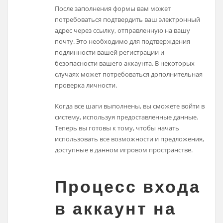
После заполнения формы вам может
потребоваться подтвердить ваш электронный
адрес через ссылку, отправленную на вашу
почту. Это необходимо для подтверждения
подлинности вашей регистрации и
безопасности вашего аккаунта. В некоторых
случаях может потребоваться дополнительная
проверка личности.
Когда все шаги выполнены, вы сможете войти в
систему, используя предоставленные данные.
Теперь вы готовы к тому, чтобы начать
использовать все возможности и предложения,
доступные в данном игровом пространстве.
Процесс входа
в аккаунт на