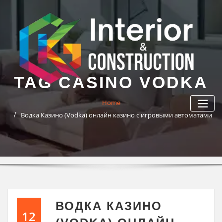
Skip
to
content
TAG CASINO VODKA
Home
Водка Казино (Vodka) онлайн казино с игровыми автоматами
ВОДКА КАЗИНО
12