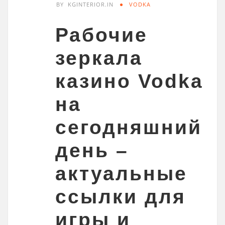
BY
KGINTERIOR.IN
VODKA
Рабочие
зеркала
казино Vodka
на
сегодняшний
день –
актуальные
ссылки для
игры и