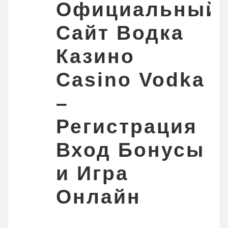
Официальный
Сайт Водка
Казино
Casino Vodka
–
Регистрация
Вход Бонусы
и Игра
Онлайн