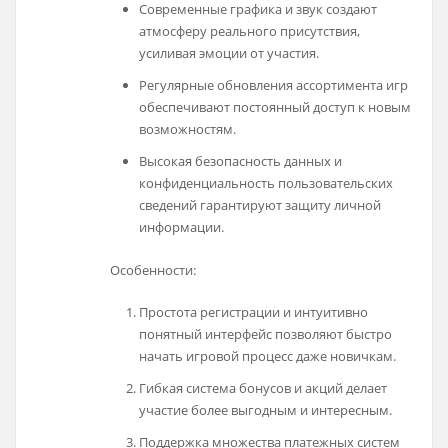
Современные графика и звук создают
атмосферу реального присутствия,
усиливая эмоции от участия.
Регулярные обновления ассортимента игр
обеспечивают постоянный доступ к новым
возможностям.
Высокая безопасность данных и
конфиденциальность пользовательских
сведений гарантируют защиту личной
информации.
Особенности:
Простота регистрации и интуитивно
понятный интерфейс позволяют быстро
начать игровой процесс даже новичкам.
Гибкая система бонусов и акций делает
участие более выгодным и интересным.
Поддержка множества платежных систем