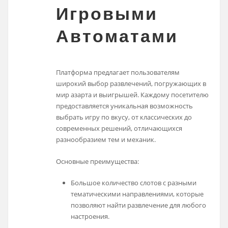
Игровыми
Автоматами
Платформа предлагает пользователям
широкий выбор развлечений, погружающих в
мир азарта и выигрышей. Каждому посетителю
предоставляется уникальная возможность
выбрать игру по вкусу, от классических до
современных решений, отличающихся
разнообразием тем и механик.
Основные преимущества:
Большое количество слотов с разными
тематическими направлениями, которые
позволяют найти развлечение для любого
настроения.