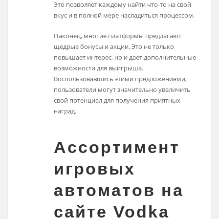
Это позволяет каждому найти что-то на свой
вкус и в полной мере насладиться процессом.
Наконец, многие платформы предлагают
щедрые бонусы и акции. Это не только
повышает интерес, но и дает дополнительные
возможности для выигрыша.
Воспользовавшись этими предложениями,
пользователи могут значительно увеличить
свой потенциал для получения приятных
наград.
Ассортимент
игровых
автоматов на
сайте Vodka