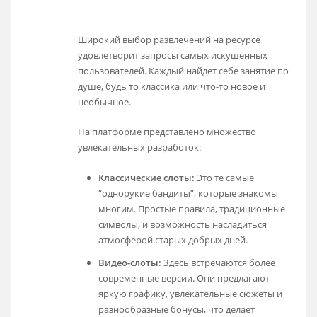
Широкий выбор развлечений на ресурсе
удовлетворит запросы самых искушенных
пользователей. Каждый найдет себе занятие по
душе, будь то классика или что-то новое и
необычное.
На платформе представлено множество
увлекательных разработок:
Классические слоты:
Это те самые
“однорукие бандиты”, которые знакомы
многим. Простые правила, традиционные
символы, и возможность насладиться
атмосферой старых добрых дней.
Видео-слоты:
Здесь встречаются более
современные версии. Они предлагают
яркую графику, увлекательные сюжеты и
разнообразные бонусы, что делает