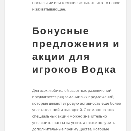
ностальгии или желание испытать что-то новое
и захватывающее.
Бонусные
предложения и
акции для
игроков Водка
Для всех любителей азартных развлечений
предлагается ряд заманчивых предложений,
которые делают игровую активность еще более
увлекательной и выгодной. С помощью этих
специальных акций можно значительно
увеличить шансы на успех, а также получить
дополнительные преимущества, которые