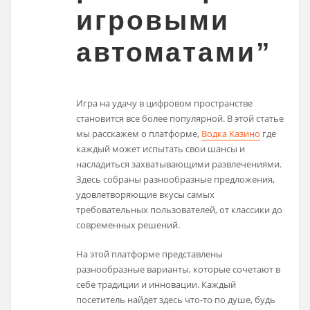
игровыми
автоматами”
Игра на удачу в цифровом пространстве
становится все более популярной. В этой статье
мы расскажем о платформе,
Водка Казино
где
каждый может испытать свои шансы и
насладиться захватывающими развлечениями.
Здесь собраны разнообразные предложения,
удовлетворяющие вкусы самых
требовательных пользователей, от классики до
современных решений.
На этой платформе представлены
разнообразные варианты, которые сочетают в
себе традиции и инновации. Каждый
посетитель найдет здесь что-то по душе, будь