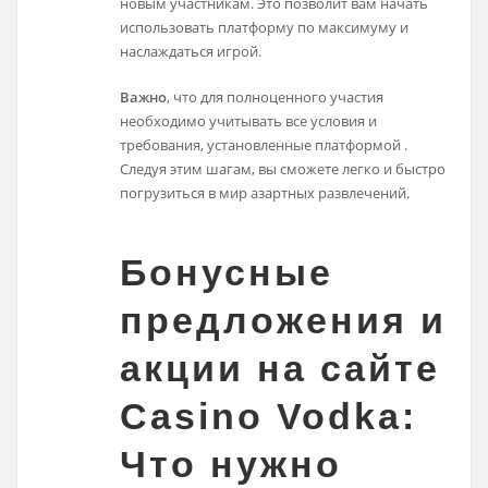
новым участникам. Это позволит вам начать
использовать платформу по максимуму и
наслаждаться игрой.
Важно
, что для полноценного участия
необходимо учитывать все условия и
требования, установленные платформой .
Следуя этим шагам, вы сможете легко и быстро
погрузиться в мир азартных развлечений.
Бонусные
предложения и
акции на сайте
Casino Vodka:
Что нужно