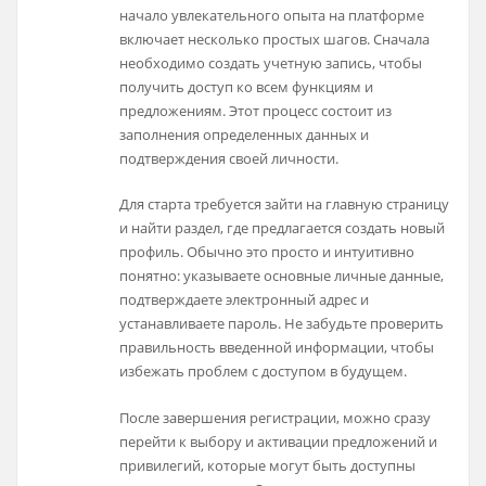
начало увлекательного опыта на платформе
включает несколько простых шагов. Сначала
необходимо создать учетную запись, чтобы
получить доступ ко всем функциям и
предложениям. Этот процесс состоит из
заполнения определенных данных и
подтверждения своей личности.
Для старта требуется зайти на главную страницу
и найти раздел, где предлагается создать новый
профиль. Обычно это просто и интуитивно
понятно: указываете основные личные данные,
подтверждаете электронный адрес и
устанавливаете пароль. Не забудьте проверить
правильность введенной информации, чтобы
избежать проблем с доступом в будущем.
После завершения регистрации, можно сразу
перейти к выбору и активации предложений и
привилегий, которые могут быть доступны