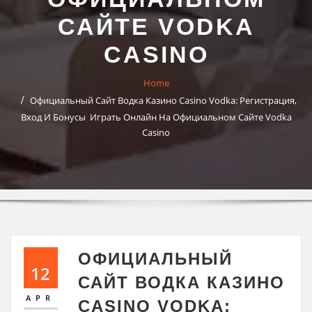
САЙТЕ VODKA
CASINO
Home
Официальный Сайт Водка Казино Casino Vodka: Регистрация,
Вход И Бонусы ️ Играть Онлайн На Официальном Сайте Vodka
Casino
ОФИЦИАЛЬНЫЙ
12
САЙТ ВОДКА КАЗИНО
APR
CASINO VODKA: